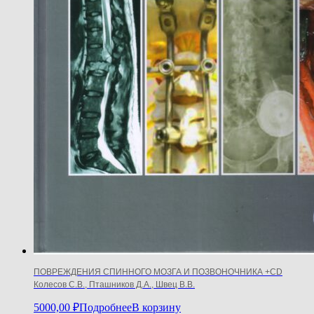
ПОВРЕЖДЕНИЯ СПИННОГО МОЗГА И ПОЗВОНОЧНИКА +CD
Колесов С.В., Пташников Д.А., Швец В.В.
5000,00
₽
Подробнее
В корзину