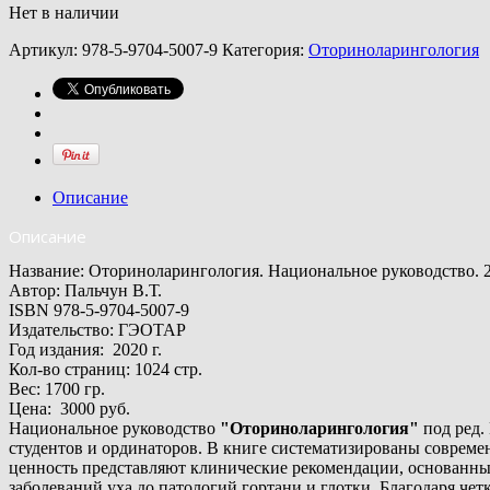
Нет в наличии
Артикул:
978-5-9704-5007-9
Категория:
Оториноларингология
Описание
Описание
Название: Оториноларингология. Национальное руководство. 
Автор: Пальчун В.Т.
ISBN
978-5-9704-5007-9
Издатель
ство:
ГЭОТАР
Год
издания:
2020 г.
Кол-во страниц
:
1024 стр.
Вес: 1700 гр.
Цена:
3000 руб.
Национальное руководство
"Оториноларингология"
под ред.
студентов и ординаторов. В книге систематизированы соврем
ценность представляют клинические рекомендации, основанные
заболеваний уха до патологий гортани и глотки. Благодаря че