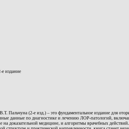
2-е издание
 В.Т. Пальчуна (2-е изд.) – это фундаментальное издание для от
енные данные по диагностике и лечению ЛОР-патологий, включа
 на доказательной медицине, и алгоритмы врачебных действий. 
ткой структуре и практической направленности, книга станет н