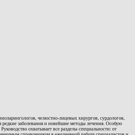
ориноларингологов, челюстно-лицевых хирургов, сурдологов,
я редкие заболевания и новейшие методы лечения. Особую
Руководство охватывает все разделы специальности: от
езаменимым справочником в ежедневной работе специалистов и