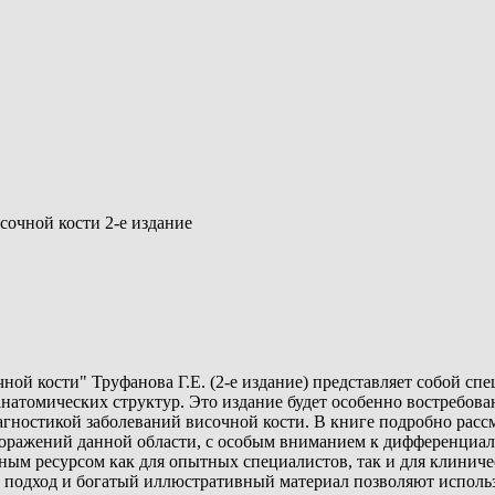
сочной кости 2-е издание
ной кости" Труфанова Г.Е. (2-е издание) представляет собой с
натомических структур. Это издание будет особенно востребова
иагностикой заболеваний височной кости. В книге подробно ра
оражений данной области, с особым вниманием к дифференциал
енным ресурсом как для опытных специалистов, так и для клини
одход и богатый иллюстративный материал позволяют использов