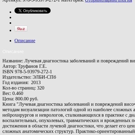
Описание
Описание
Название: Лучевая диагностика заболеваний и повреждений ви
Автор: Труфанов Г.Е.
ISBN
978-5-93979-272-1
Издатель
ство:
ЭЛБИ-СПб
Год
издания:
2013
Кол-во страниц
:
320
Вес: 0.460
Цена:
800.00 руб.
Книга "Лучевая диагностика заболеваний и повреждений височ
методам визуализации патологий одной из наиболее сложных а
нейрохирургов и неврологов, сталкивающихся в практике с д
воспалительных, опухолевых, травматических и врожденных п
достижения в области лучевой диагностики, что делает его ц
сложных анатомических структур. Практико-ориентированный п