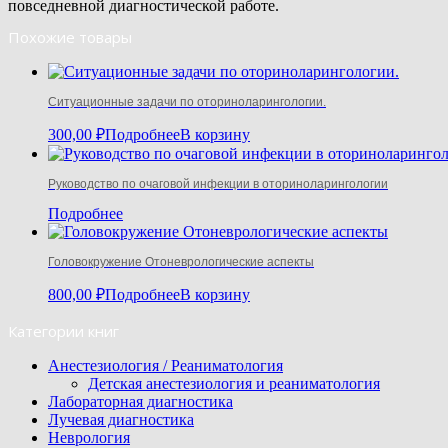
повседневной диагностической работе.
Похожие товары
Ситуационные задачи по оториноларингологии.
300,00
₽
Подробнее
В корзину
Руководство по очаговой инфекции в оториноларингологии
Подробнее
Головокружение Отоневрологические аспекты
800,00
₽
Подробнее
В корзину
Категории книг
Анестезиология / Реаниматология
Детская анестезиология и реаниматология
Лабораторная диагностика
Лучевая диагностика
Неврология