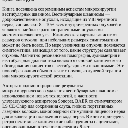
Книга посвящена современным аспектам микрохирургии
вестибулярньк шванном. Вестибулярные шванномы —
доброкачественные опухоли, исходящие из VIII черепного
нерва, составляют 8—10% всех внутричерепных опухолей и
являются наиболее распространенными опухолями
мостомозжечкового угла. Клиническая картина зависит от
размеров опухоли, при небольших размерах симптоматики
может не быть вовсе. По мере увеличения опухоли появляется
симптоматика, зависящая от того, какие структуры сдавливает
опухоль. Магнитно-резонансная томография, аудиометрия и
вестибулярная диагностика являются основой клинического
обследования пациентов с вестибулярными шванномами. Эти
новообразования обычно лечат с помощью лучевой терапии
или микрохирургической резекции.
Авторы продемонстрировали результаты
микрохирургического удаления вестибулярных шванном с
использованием новых технологий, в частности
ультразвукового аспиратора Sonopet, BAER со стимулятором
LS СЕ-Сhirр для сохранения слуха, гибких портативных
лазерных волокон, монополярной стимуляции лицевого нерва
для локализации положения и хода нерва. В книге приведены
ретроспективные клинические наблюдения за пациентами,
оперированными в течение последних 8 лет.