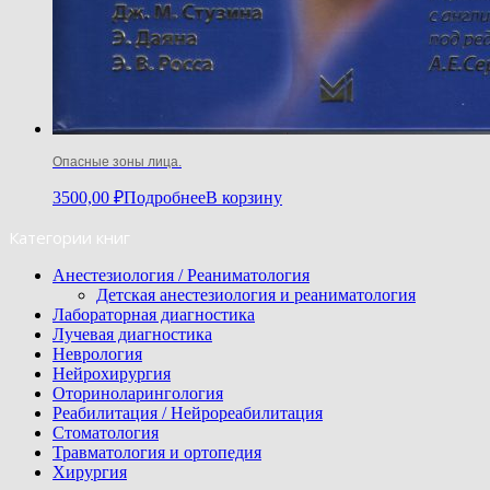
Опасные зоны лица.
3500,00
₽
Подробнее
В корзину
Категории книг
Анестезиология / Реаниматология
Детская анестезиология и реаниматология
Лабораторная диагностика
Лучевая диагностика
Неврология
Нейрохирургия
Оториноларингология
Реабилитация / Нейрореабилитация
Стоматология
Травматология и ортопедия
Хирургия