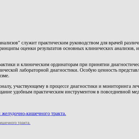
нализов" служит практическим руководством для врачей разли
инципы оценки результатов основных клинических анализов, их
 практики и клиническим ординаторам при принятии диагностиче
нической лабораторной диагностики. Особую ценность представл
зме.
налу, участвующему в процессе диагностики и мониторинга леч
издание удобным практическим инструментом в повседневной ме
ишечного тракта.