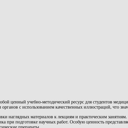
 собой ценный учебно-методический ресурс для студентов меди
и органов с использованием качественных иллюстраций, что зна
товки наглядных материалов к лекциям и практическим занятия
ика при подготовке научных работ. Особую ценность представля
ические препараты.