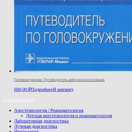
Головокружение. Путеводитель амбулаторного врача
600,00
₽
Подробнее
В корзину
Категории книг
Анестезиология / Реаниматология
Детская анестезиология и реаниматология
Лабораторная диагностика
Лучевая диагностика
Неврология